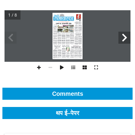
1 / 8
Comments
थप ई–पेपर