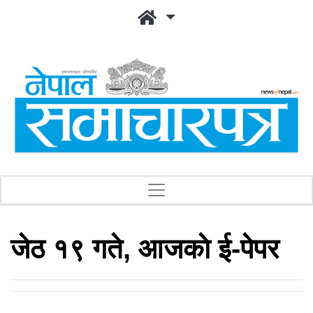
जेठ १९ गते, आजकाे ई-पेपर