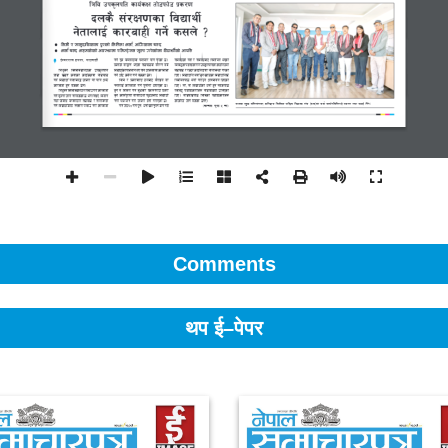
Comments
थप ई–पेपर