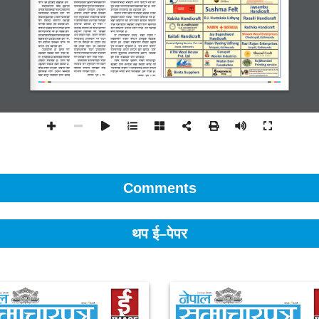
Comments
थप ई–पेपर