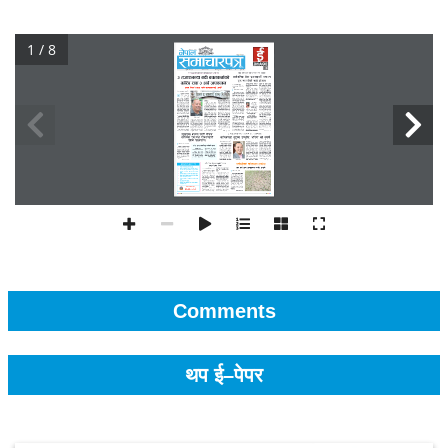
1 / 8
Comments
थप ई–पेपर