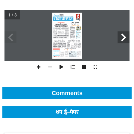
1 / 8
Comments
थप ई–पेपर