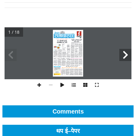
1 / 18
Comments
थप ई–पेपर