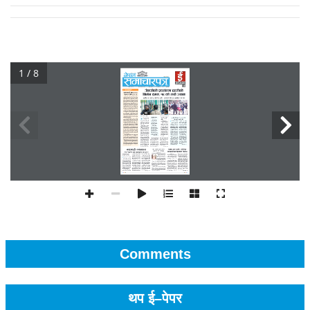
1 / 8
Comments
थप ई–पेपर