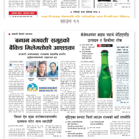
साउन ११