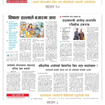
साउन १०
साउन ८