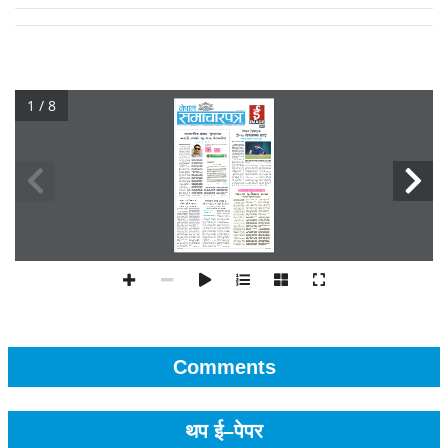
1 / 8
Comments
थप ई–पेपर