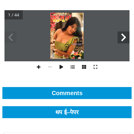
1 / 44
Comments
थप ई–पेपर