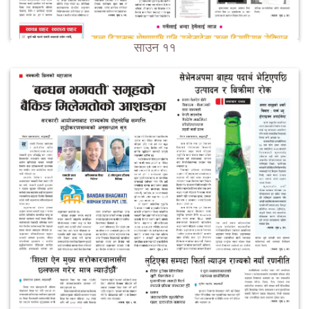
साउन ११