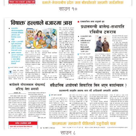
साउन १०
साउन ८