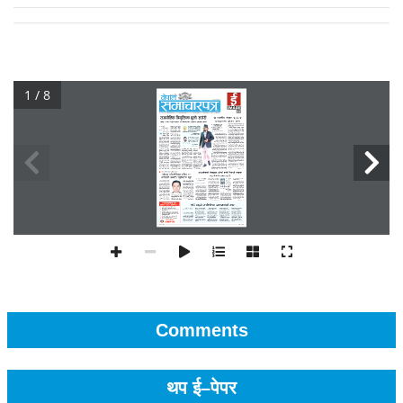
1 / 8
Comments
थप ई–पेपर