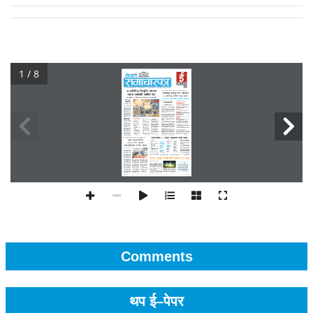
1 / 8
Comments
थप ई–पेपर