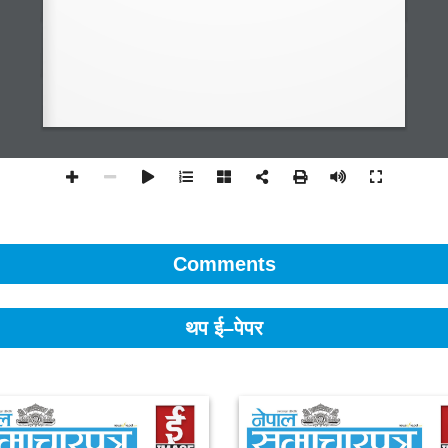
Comments
थप ई–पेपर