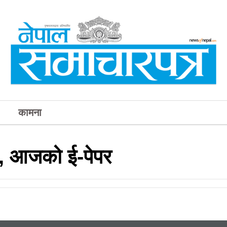
कामना
र, आजको ई-पेपर