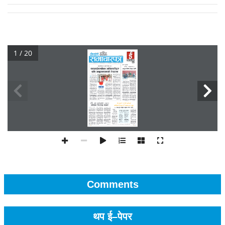
1 / 20
Comments
थप ई–पेपर