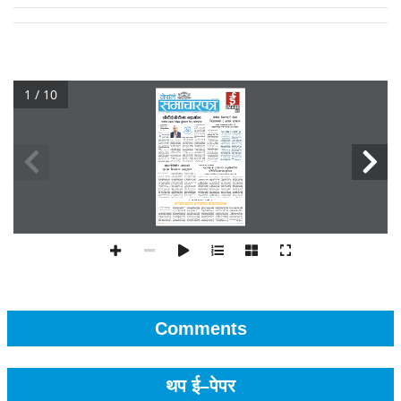
1 / 10
Comments
थप ई–पेपर