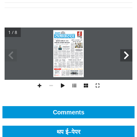
1 / 8
Comments
थप ई–पेपर