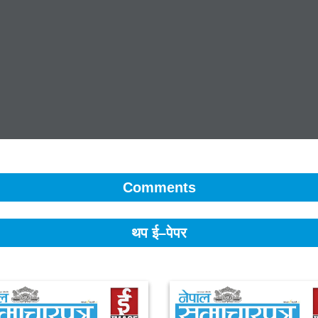
Comments
थप ई–पेपर