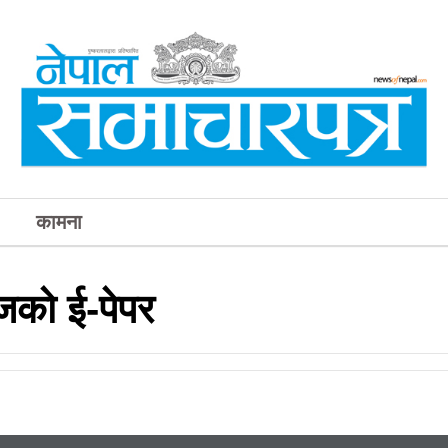
कामना
आजको ई-पेपर