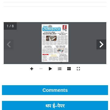
1 / 8
Comments
थप ई–पेपर