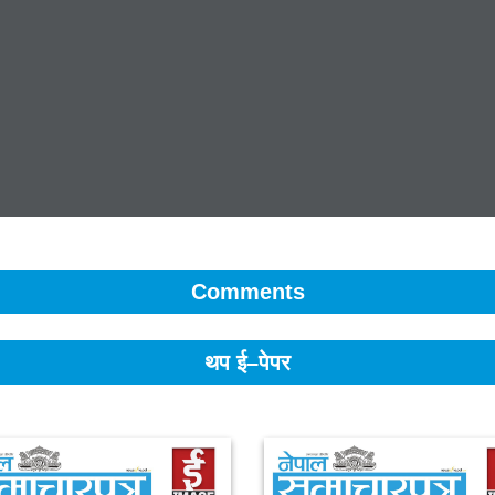
Comments
थप ई–पेपर