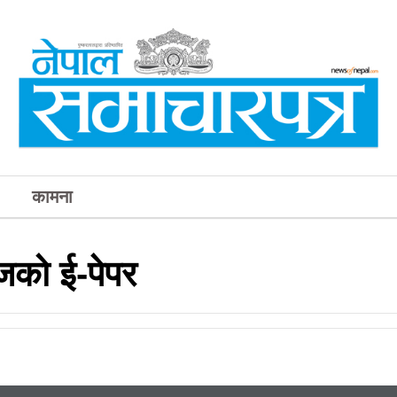
कामना
जको ई-पेपर