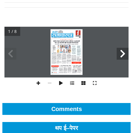
1 / 8
Comments
थप ई–पेपर