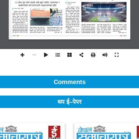
Comments
थप ई–पेपर