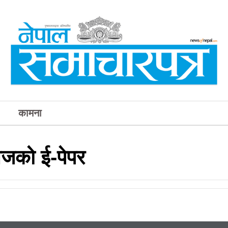
कामना
आजको ई-पेपर