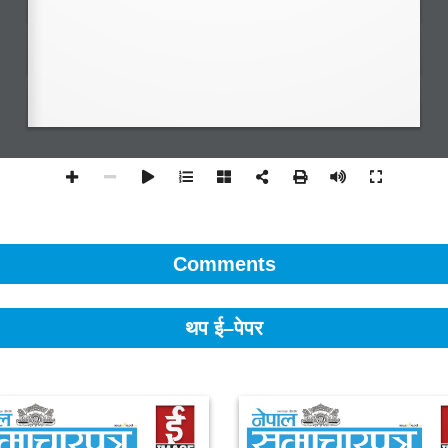
Comments
थप ई–पेपर