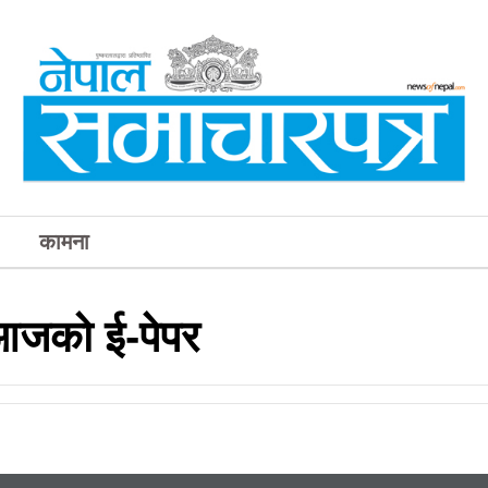
कामना
 आजको ई-पेपर