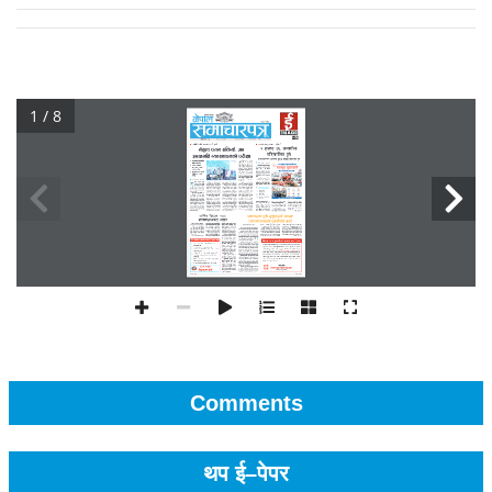
1 / 8
Comments
थप ई–पेपर