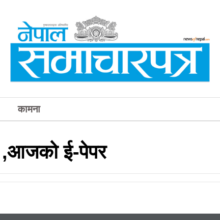
कामना
र ,आजको ई-पेपर