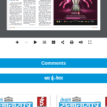
Comments
थप ई–पेपर