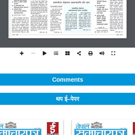
Comments
थप ई–पेपर