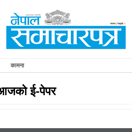
कामना
आजको ई-पेपर