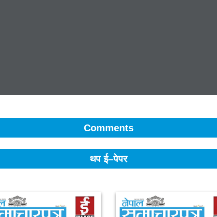
Comments
थप ई–पेपर