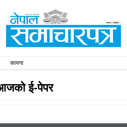
कामना
 आजको ई-पेपर