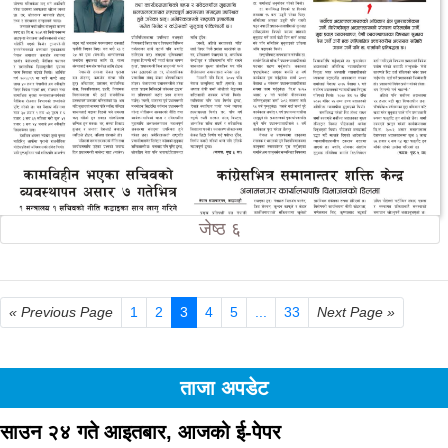
जेष्ठ ६
« Previous Page
1
2
3
4
5
...
33
Next Page »
ताजा अपडेट
साउन २४ गते आइतबार, आजको ई-पेपर