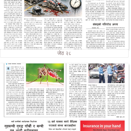
जेठ २८