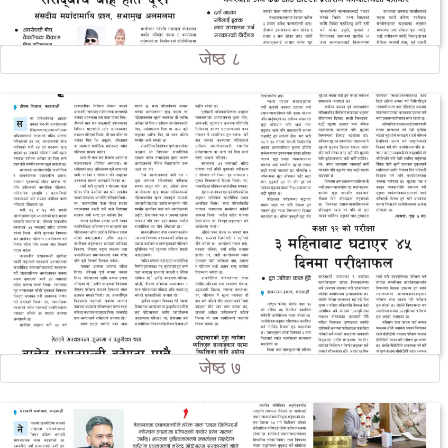
जेष्ठ ८
जेष्ठ ७