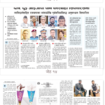
जेठ १४