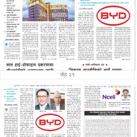
जेठ २१