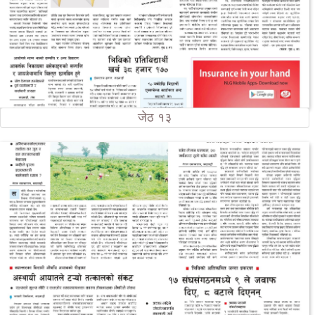
जेठ १३