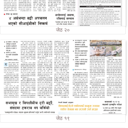
जेठ २०
जेठ १९