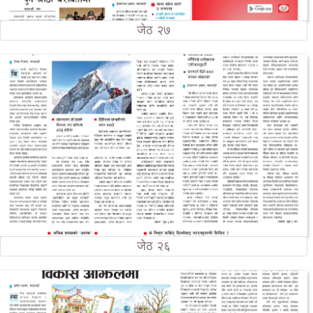
जेठ २७
जेठ २६