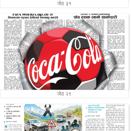
जेठ ३१
जेठ २९