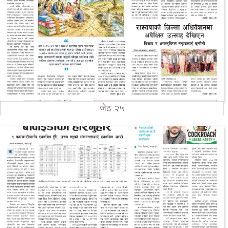
जेठ २५