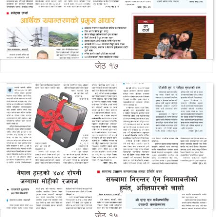
जेठ १७
जेठ १५