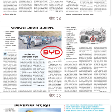
जेठ २४
जेठ २२