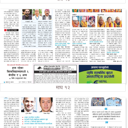
माघ १२