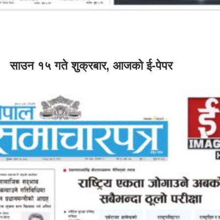
साउन १५ गते शुक्रबार, आजको ई-पेपर