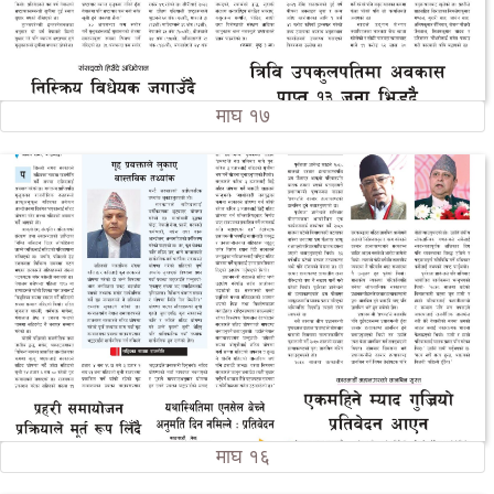
माघ १७
माघ १६