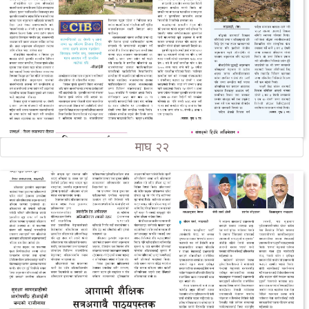
माघ २२