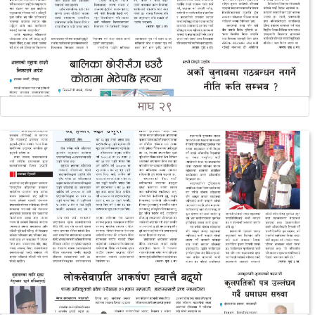
माघ २९