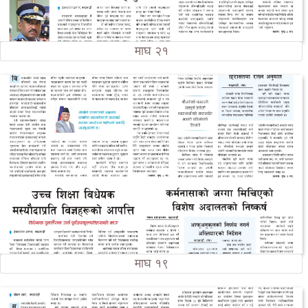
माघ २१
माघ १९