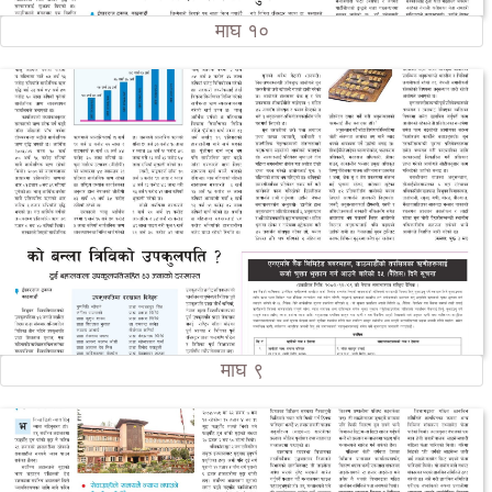
माघ १०
माघ ९