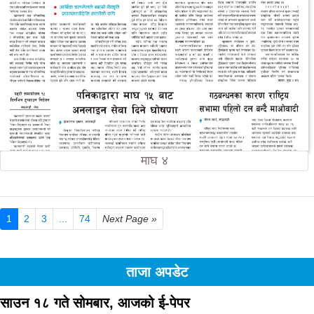
माघ ४
1
2
3
...
74
Next Page »
ताजा अपडेट
साउन १८ गते सोमबार, आजको ई-पेपर