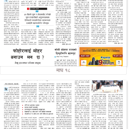
माघ १८