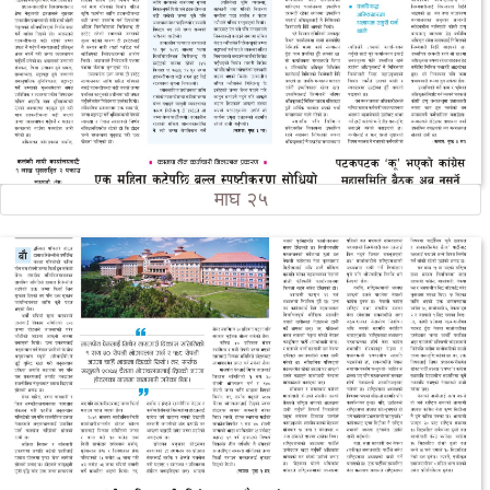
माघ २५