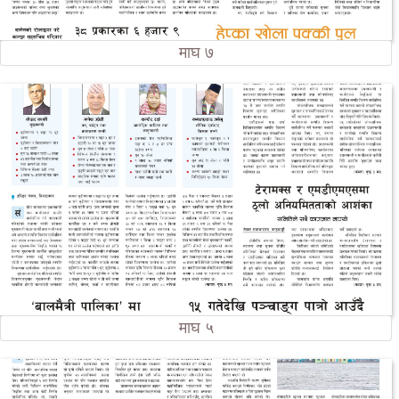
माघ ७
माघ ५