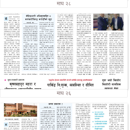
माघ २८
माघ २६