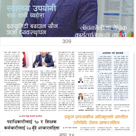
309
माघ १४