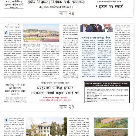
माघ २४
माघ २३